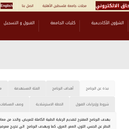
اق الالكتروني
مجلات جامعة فلسطين الأهلية
اتصل بنا
English
الشؤون الأكاديمية
كليات الجامعة
القبول و التسجيل
نبذة عن البرنامج
أهداف البرنامج
الفئة المستهدفة
مو
شروط وإجراءات القبول
الخطة الاسترشادية
وصف المساقات
يهدف البرنامج المقترح لتقديم الرعاية الطبية الكاملة للمريض، والحد من م
النظر عن الجنس، اللون، العمر، العرق، كما ويهدف البرنامج الى تخريج ممرض