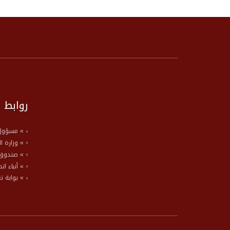
روابط 
» مسؤول 
» وزارة ا
» صندوق 
» أنباء ات
» بوابة ت