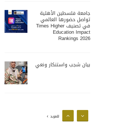
جامعة فلسطين الأهلية
تواصل حضورها العالمي
في تصنيف Times Higher
Education Impact
Rankings 2026
بيان شجب واستنكار ونعي
جامعة فلسطين الأهلية
تستضيف وزير الزراعة
الفلسطيني لبحث سبل
للمزيد
تعزيز التعاون المشترك في