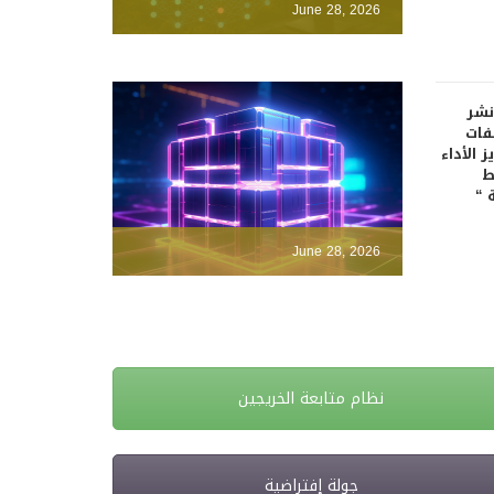
June 28, 2026
نشر
فات
 الأداء
ط
 “
June 28, 2026
نظام متابعة الخريجين
جولة إفتراضية