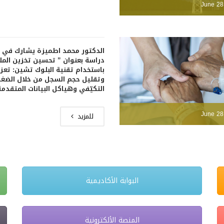
June 28
الدكتور محمد اطميزة يشارك في 
دراسة بعنوان ” تحسين تخزين المل
باستخدام تقنية البلوك تشين: تعزيز
وتقليل حجم السجل من خلال الضغ
التكيّفي وهياكل البيانات المتقدمة
June 28
للمزيد
البوابة الأكاديمية
المنصة الألكترونية