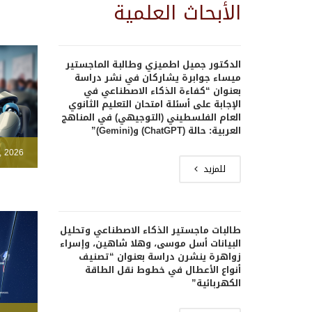
الأبحاث العلمية
الدكتور جميل اطميزي وطالبة الماجستير
ميساء جوابرة يشاركان في نشر دراسة
بعنوان “كفاءة الذكاء الاصطناعي في
الإجابة على أسئلة امتحان التعليم الثانوي
العام الفلسطيني (التوجيهي) في المناهج
العربية: حالة (ChatGPT) و(Gemini)”
, 2026
للمزيد
طالبات ماجستير الذكاء الاصطناعي وتحليل
البيانات أسل موسى، وهلا شاهين، وإسراء
زواهرة ينشرن دراسة بعنوان “تصنيف
أنواع الأعطال في خطوط نقل الطاقة
الكهربائية”