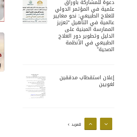
دعوة للمشاركة بأوراق
علمية في المؤتمر الدولي
للعلاج الطبيعي: نحو معايير
عالمية في التأهيل “تعزيز
الممارسة المبنية على
الدليل وتطوير دور العلاج
الطبيعي في الأنظمة
الصحية”
إعلان استقطاب مدققين
لغويين
إعلان استقطاب محللين
للمزيد
إحصائيين