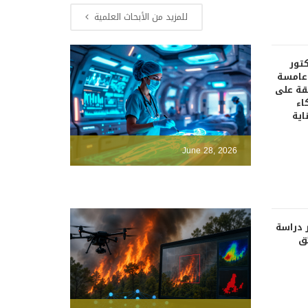
للمزيد من الأبحاث العلمية
كتور
دعامسة
قة على
اء
اية
June 28, 2026
 دراسة
ئق