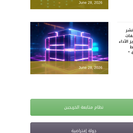
June 28, 2026
نشر
فات
 الأداء
ط
 “
June 28, 2026
نظام متابعة الخريجين
جولة إفتراضية