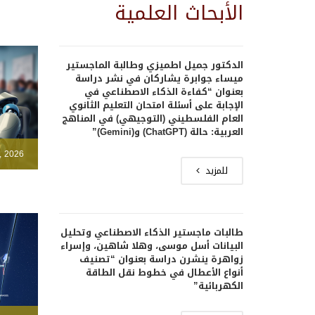
الأبحاث العلمية
الدكتور جميل اطميزي وطالبة الماجستير
ميساء جوابرة يشاركان في نشر دراسة
بعنوان “كفاءة الذكاء الاصطناعي في
الإجابة على أسئلة امتحان التعليم الثانوي
العام الفلسطيني (التوجيهي) في المناهج
العربية: حالة (ChatGPT) و(Gemini)”
, 2026
للمزيد
طالبات ماجستير الذكاء الاصطناعي وتحليل
البيانات أسل موسى، وهلا شاهين، وإسراء
زواهرة ينشرن دراسة بعنوان “تصنيف
أنواع الأعطال في خطوط نقل الطاقة
الكهربائية”