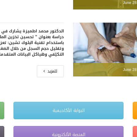
June 28
الدكتور محمد اطميزة يشارك في 
دراسة بعنوان ” تحسين تخزين المل
باستخدام تقنية البلوك تشين: تعزيز
وتقليل حجم السجل من خلال الضغ
التكيّفي وهياكل البيانات المتقدمة
June 28
للمزيد
البوابة الأكاديمية
المنصة الألكترونية