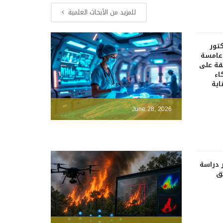
للمزيد من الأبحاث العلمية
كتور
دعامسة
قة على
اء
اية
June 28, 2026
 دراسة
ئق