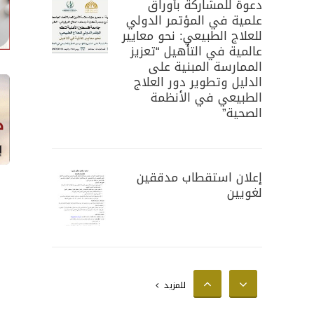
دعوة للمشاركة بأوراق
علمية في المؤتمر الدولي
للعلاج الطبيعي: نحو معايير
عالمية في التأهيل “تعزيز
الممارسة المبنية على
الدليل وتطوير دور العلاج
الطبيعي في الأنظمة
الصحية”
إعلان استقطاب مدققين
لغويين
إعلان استقطاب محللين
للمزيد
إحصائيين