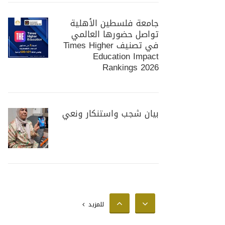
جامعة فلسطين الأهلية
تواصل حضورها العالمي
في تصنيف Times Higher
Education Impact
Rankings 2026
بيان شجب واستنكار ونعي
جامعة فلسطين الأهلية
تستضيف وزير الزراعة
الفلسطيني لبحث سبل
للمزيد
تعزيز التعاون المشترك في