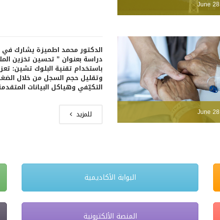
June 28
الدكتور محمد اطميزة يشارك في 
دراسة بعنوان ” تحسين تخزين المل
باستخدام تقنية البلوك تشين: تعزيز
وتقليل حجم السجل من خلال الضغ
التكيّفي وهياكل البيانات المتقدمة
June 28
للمزيد
البوابة الأكاديمية
المنصة الألكترونية