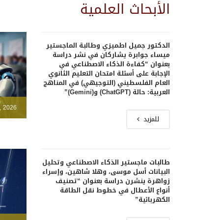
الأبحاث العلمية
الدكتور جميل اطميزي وطالبة الماجستير
ميساء جوابرة يشاركان في نشر دراسة
بعنوان “كفاءة الذكاء الاصطناعي في
الإجابة على أسئلة امتحان التعليم الثانوي
العام الفلسطيني (التوجيهي) في المناهج
العربية: حالة (ChatGPT) و(Gemini)”
, 2026
للمزيد
طالبات ماجستير الذكاء الاصطناعي وتحليل
البيانات أسل موسى، وهلا شاهين، وإسراء
زواهرة ينشرن دراسة بعنوان “تصنيف
أنواع الأعطال في خطوط نقل الطاقة
الكهربائية”