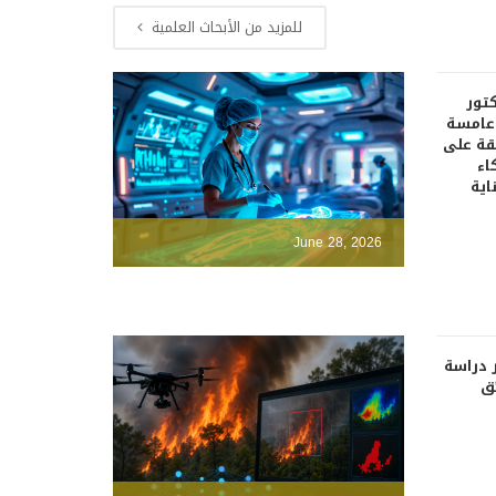
للمزيد من الأبحاث العلمية
كتور
دعامسة
قة على
اء
اية
June 28, 2026
 دراسة
ئق