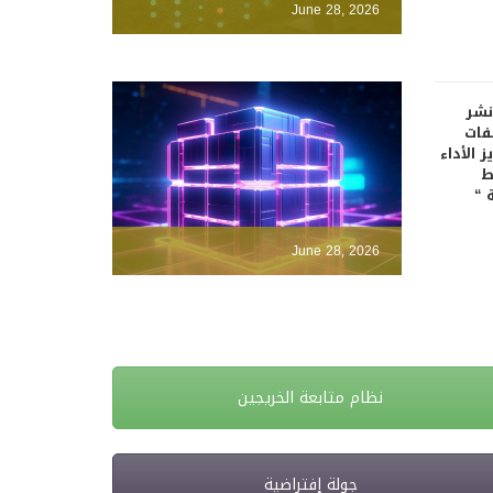
June 28, 2026
نشر
فات
 الأداء
ط
 “
June 28, 2026
نظام متابعة الخريجين
جولة إفتراضية