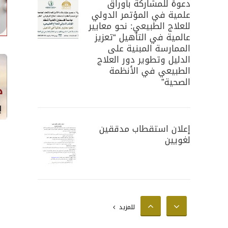
دعوة للمشاركة بأوراق
علمية في المؤتمر الدولي
للعلاج الطبيعي: نحو معايير
عالمية في التأهيل “تعزيز
الممارسة المبنية على
الدليل وتطوير دور العلاج
الطبيعي في الأنظمة
الصحية”
إعلان استقطاب مدققين
لغويين
إعلان استقطاب محللين
للمزيد
إحصائيين