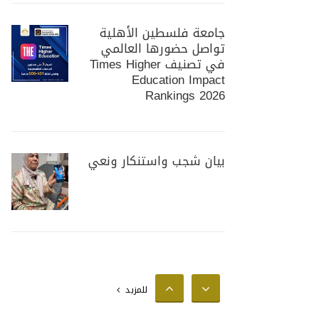
جامعة فلسطين الأهلية
تواصل حضورها العالمي
في تصنيف Times Higher
Education Impact
Rankings 2026
بيان شجب واستنكار ونعي
جامعة فلسطين الأهلية
تستضيف وزير الزراعة
الفلسطيني لبحث سبل
للمزيد
تعزيز التعاون المشترك في