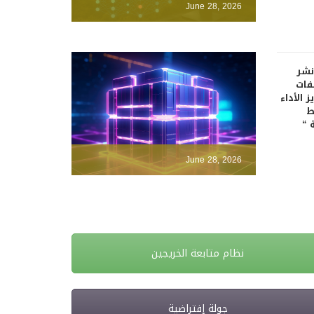
June 28, 2026
نشر
فات
 الأداء
ط
 “
June 28, 2026
نظام متابعة الخريجين
جولة إفتراضية