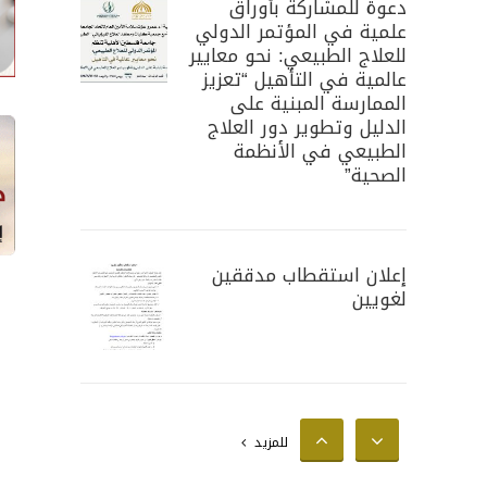
دعوة للمشاركة بأوراق
علمية في المؤتمر الدولي
للعلاج الطبيعي: نحو معايير
عالمية في التأهيل “تعزيز
الممارسة المبنية على
الدليل وتطوير دور العلاج
الطبيعي في الأنظمة
الصحية”
إعلان استقطاب مدققين
لغويين
إعلان استقطاب محللين
للمزيد
إحصائيين