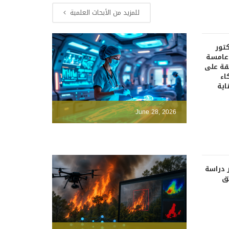
للمزيد من الأبحاث العلمية
كتور
دعامسة
قة على
اء
اية
June 28, 2026
 دراسة
ئق