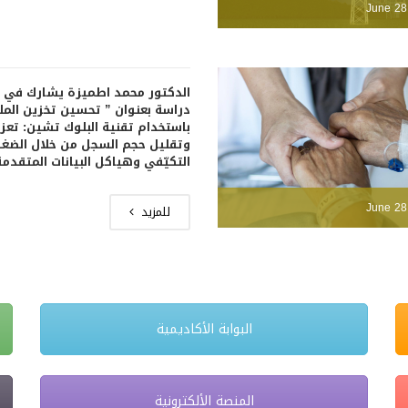
June 28
الدكتور محمد اطميزة يشارك في 
دراسة بعنوان ” تحسين تخزين المل
باستخدام تقنية البلوك تشين: تعزيز
وتقليل حجم السجل من خلال الضغ
التكيّفي وهياكل البيانات المتقدمة
June 28
للمزيد
البوابة الأكاديمية
المنصة الألكترونية