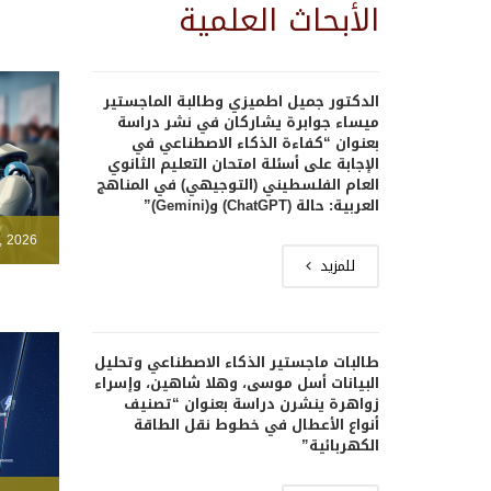
الأبحاث العلمية
الدكتور جميل اطميزي وطالبة الماجستير
ميساء جوابرة يشاركان في نشر دراسة
بعنوان “كفاءة الذكاء الاصطناعي في
الإجابة على أسئلة امتحان التعليم الثانوي
العام الفلسطيني (التوجيهي) في المناهج
العربية: حالة (ChatGPT) و(Gemini)”
, 2026
للمزيد
طالبات ماجستير الذكاء الاصطناعي وتحليل
البيانات أسل موسى، وهلا شاهين، وإسراء
زواهرة ينشرن دراسة بعنوان “تصنيف
أنواع الأعطال في خطوط نقل الطاقة
الكهربائية”