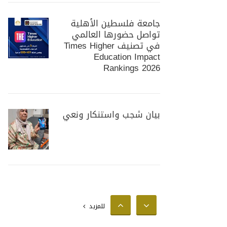
جامعة فلسطين الأهلية
تواصل حضورها العالمي
في تصنيف Times Higher
Education Impact
Rankings 2026
بيان شجب واستنكار ونعي
جامعة فلسطين الأهلية
تستضيف وزير الزراعة
الفلسطيني لبحث سبل
للمزيد
تعزيز التعاون المشترك في