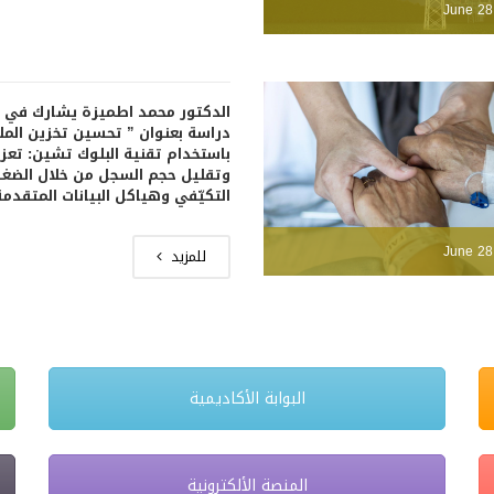
June 28
الدكتور محمد اطميزة يشارك في 
دراسة بعنوان ” تحسين تخزين المل
باستخدام تقنية البلوك تشين: تعزيز
وتقليل حجم السجل من خلال الضغ
التكيّفي وهياكل البيانات المتقدمة
June 28
للمزيد
البوابة الأكاديمية
المنصة الألكترونية