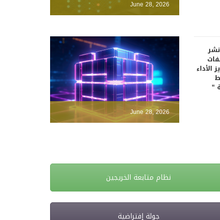
June 28, 2026
نشر
فات
 الأداء
ط
 “
June 28, 2026
نظام متابعة الخريجين
جولة إفتراضية