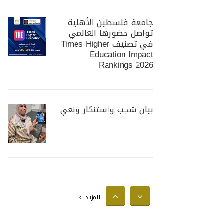
جامعة فلسطين الأهلية
تواصل حضورها العالمي
في تصنيف Times Higher
Education Impact
Rankings 2026
بيان شجب واستنكار ونعي
جامعة فلسطين الأهلية
تستضيف وزير الزراعة
الفلسطيني لبحث سبل
للمزيد
تعزيز التعاون المشترك في