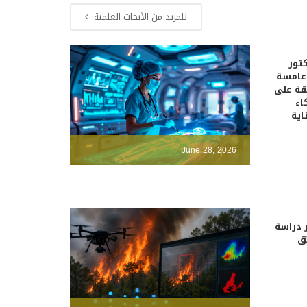
للمزيد من الأبحاث العلمية
كتور
دعامسة
قة على
اء
اية
June 28, 2026
 دراسة
ئق