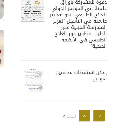
دعوة للمشاركة بأوراق
علمية في المؤتمر الدولي
للعلاج الطبيعي: نحو معايير
عالمية في التأهيل “تعزيز
الممارسة المبنية على
الدليل وتطوير دور العلاج
الطبيعي في الأنظمة
الصحية”
إعلان استقطاب مدققين
لغويين
إعلان استقطاب محللين
للمزيد
إحصائيين