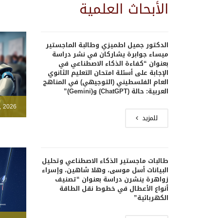
الأبحاث العلمية
الدكتور جميل اطميزي وطالبة الماجستير
ميساء جوابرة يشاركان في نشر دراسة
بعنوان “كفاءة الذكاء الاصطناعي في
الإجابة على أسئلة امتحان التعليم الثانوي
العام الفلسطيني (التوجيهي) في المناهج
العربية: حالة (ChatGPT) و(Gemini)”
, 2026
للمزيد
طالبات ماجستير الذكاء الاصطناعي وتحليل
البيانات أسل موسى، وهلا شاهين، وإسراء
زواهرة ينشرن دراسة بعنوان “تصنيف
أنواع الأعطال في خطوط نقل الطاقة
الكهربائية”