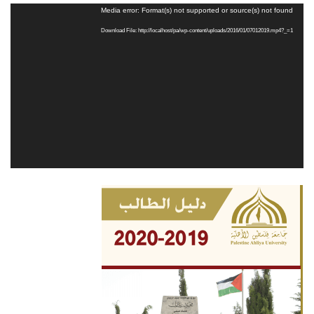
Video
Media error: Format(s) not supported or source(s) not found
Player
Download File: http://localhost/pa/wp-content/uploads/2016/01/07012019.mp4?_=1