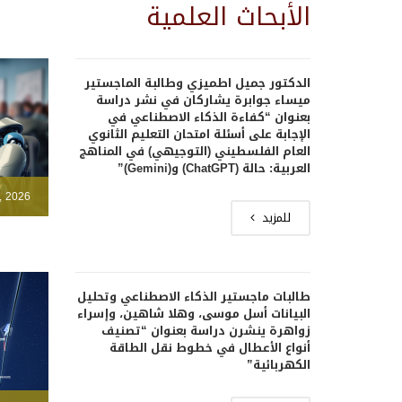
الأبحاث العلمية
الدكتور جميل اطميزي وطالبة الماجستير
ميساء جوابرة يشاركان في نشر دراسة
بعنوان “كفاءة الذكاء الاصطناعي في
الإجابة على أسئلة امتحان التعليم الثانوي
العام الفلسطيني (التوجيهي) في المناهج
العربية: حالة (ChatGPT) و(Gemini)”
, 2026
للمزيد
طالبات ماجستير الذكاء الاصطناعي وتحليل
البيانات أسل موسى، وهلا شاهين، وإسراء
زواهرة ينشرن دراسة بعنوان “تصنيف
أنواع الأعطال في خطوط نقل الطاقة
الكهربائية”