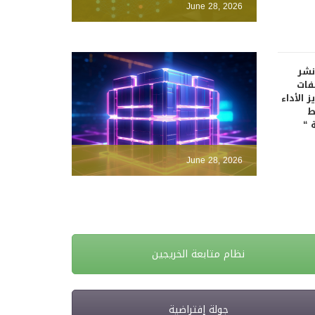
June 28, 2026
نشر
فات
 الأداء
ط
 “
June 28, 2026
نظام متابعة الخريجين
جولة إفتراضية