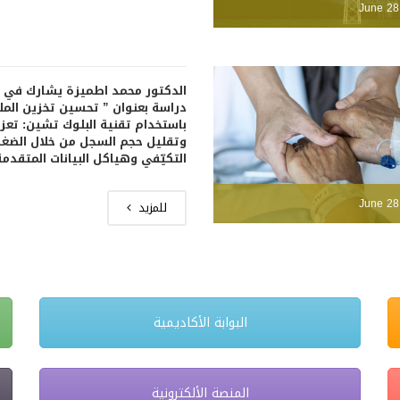
June 28
الدكتور محمد اطميزة يشارك في 
دراسة بعنوان ” تحسين تخزين المل
باستخدام تقنية البلوك تشين: تعزيز
وتقليل حجم السجل من خلال الضغ
التكيّفي وهياكل البيانات المتقدمة
June 28
للمزيد
البوابة الأكاديمية
المنصة الألكترونية