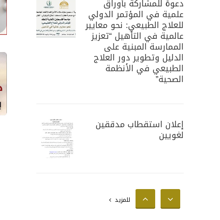
دعوة للمشاركة بأوراق
علمية في المؤتمر الدولي
للعلاج الطبيعي: نحو معايير
عالمية في التأهيل “تعزيز
الممارسة المبنية على
الدليل وتطوير دور العلاج
الطبيعي في الأنظمة
الصحية”
إعلان استقطاب مدققين
لغويين
إعلان استقطاب محللين
للمزيد
إحصائيين