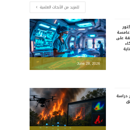
للمزيد من الأبحاث العلمية
كتور
دعامسة
قة على
اء
اية
June 28, 2026
 دراسة
ئق