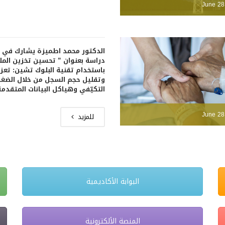
June 28
الدكتور محمد اطميزة يشارك في 
دراسة بعنوان ” تحسين تخزين المل
باستخدام تقنية البلوك تشين: تعزيز
وتقليل حجم السجل من خلال الضغ
التكيّفي وهياكل البيانات المتقدمة
June 28
للمزيد
البوابة الأكاديمية
المنصة الألكترونية