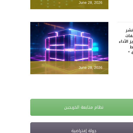
June 28, 2026
نشر
فات
 الأداء
ط
 “
June 28, 2026
نظام متابعة الخريجين
جولة إفتراضية