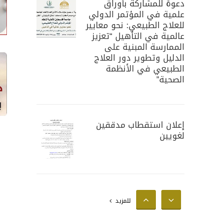
دعوة للمشاركة بأوراق
علمية في المؤتمر الدولي
للعلاج الطبيعي: نحو معايير
عالمية في التأهيل “تعزيز
الممارسة المبنية على
الدليل وتطوير دور العلاج
الطبيعي في الأنظمة
الصحية”
إعلان استقطاب مدققين
لغويين
إعلان استقطاب محللين
للمزيد
إحصائيين