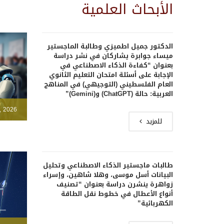
الأبحاث العلمية
الدكتور جميل اطميزي وطالبة الماجستير
ميساء جوابرة يشاركان في نشر دراسة
بعنوان “كفاءة الذكاء الاصطناعي في
الإجابة على أسئلة امتحان التعليم الثانوي
العام الفلسطيني (التوجيهي) في المناهج
العربية: حالة (ChatGPT) و(Gemini)”
, 2026
للمزيد
طالبات ماجستير الذكاء الاصطناعي وتحليل
البيانات أسل موسى، وهلا شاهين، وإسراء
زواهرة ينشرن دراسة بعنوان “تصنيف
أنواع الأعطال في خطوط نقل الطاقة
الكهربائية”