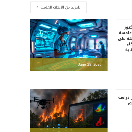
للمزيد من الأبحاث العلمية
كتور
دعامسة
قة على
اء
اية
June 28, 2026
 دراسة
ئق