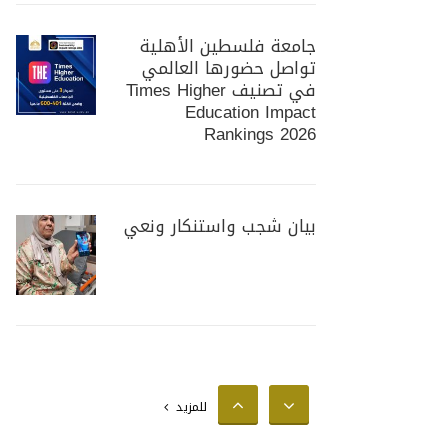
جامعة فلسطين الأهلية
تواصل حضورها العالمي
في تصنيف Times Higher
Education Impact
Rankings 2026
بيان شجب واستنكار ونعي
جامعة فلسطين الأهلية
تستضيف وزير الزراعة
الفلسطيني لبحث سبل
للمزيد
تعزيز التعاون المشترك في