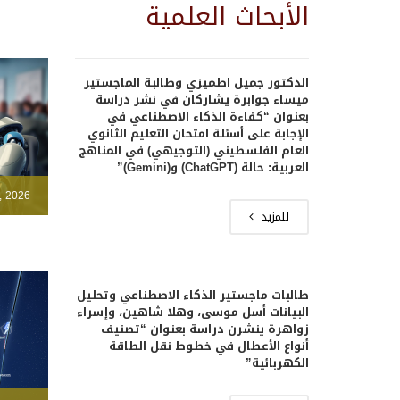
الأبحاث العلمية
الدكتور جميل اطميزي وطالبة الماجستير
ميساء جوابرة يشاركان في نشر دراسة
بعنوان “كفاءة الذكاء الاصطناعي في
الإجابة على أسئلة امتحان التعليم الثانوي
العام الفلسطيني (التوجيهي) في المناهج
العربية: حالة (ChatGPT) و(Gemini)”
, 2026
للمزيد
طالبات ماجستير الذكاء الاصطناعي وتحليل
البيانات أسل موسى، وهلا شاهين، وإسراء
زواهرة ينشرن دراسة بعنوان “تصنيف
أنواع الأعطال في خطوط نقل الطاقة
الكهربائية”