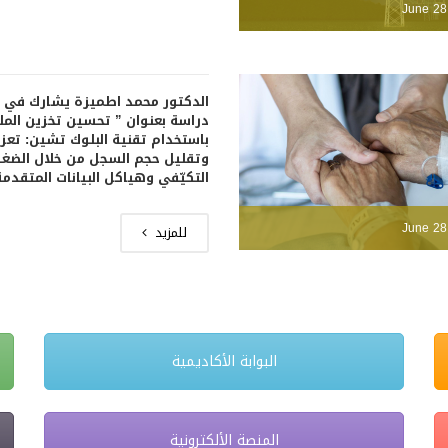
June 28
الدكتور محمد اطميزة يشارك في 
دراسة بعنوان ” تحسين تخزين المل
باستخدام تقنية البلوك تشين: تعزيز
وتقليل حجم السجل من خلال الضغ
التكيّفي وهياكل البيانات المتقدمة
June 28
للمزيد
البوابة الأكاديمية
المنصة الألكترونية