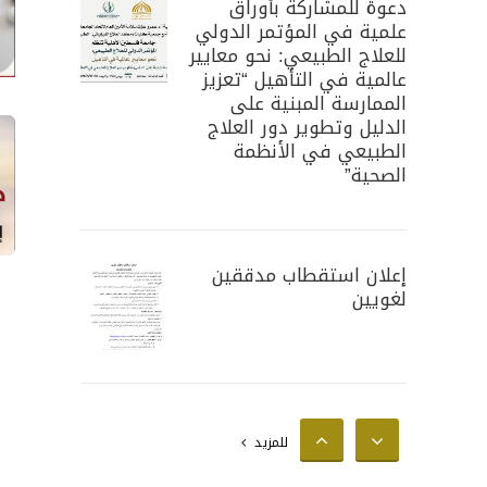
دعوة للمشاركة بأوراق
علمية في المؤتمر الدولي
للعلاج الطبيعي: نحو معايير
عالمية في التأهيل “تعزيز
الممارسة المبنية على
الدليل وتطوير دور العلاج
الطبيعي في الأنظمة
الصحية”
إعلان استقطاب مدققين
لغويين
إعلان استقطاب محللين
للمزيد
إحصائيين