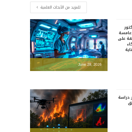
للمزيد من الأبحاث العلمية
كتور
دعامسة
قة على
اء
اية
June 28, 2026
 دراسة
ئق