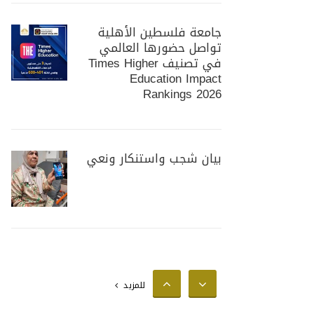
جامعة فلسطين الأهلية
تواصل حضورها العالمي
في تصنيف Times Higher
Education Impact
Rankings 2026
بيان شجب واستنكار ونعي
جامعة فلسطين الأهلية
تستضيف وزير الزراعة
الفلسطيني لبحث سبل
للمزيد
تعزيز التعاون المشترك في