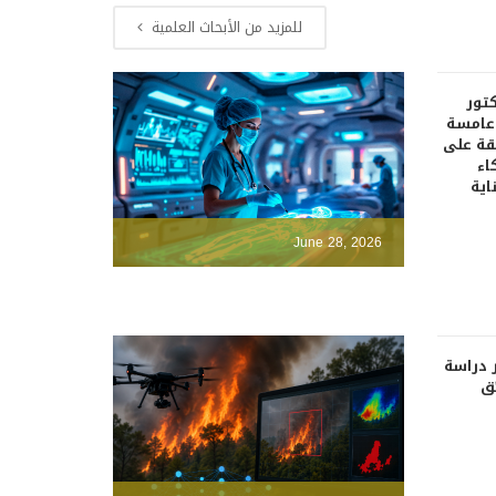
للمزيد من الأبحاث العلمية
كتور
دعامسة
قة على
اء
اية
June 28, 2026
 دراسة
ئق