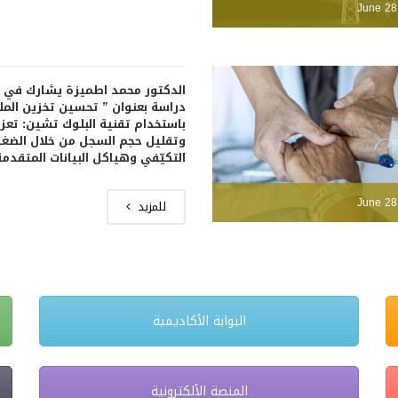
June 28
الدكتور محمد اطميزة يشارك في 
دراسة بعنوان ” تحسين تخزين المل
باستخدام تقنية البلوك تشين: تعزيز
وتقليل حجم السجل من خلال الضغ
التكيّفي وهياكل البيانات المتقدمة
June 28
للمزيد
البوابة الأكاديمية
المنصة الألكترونية