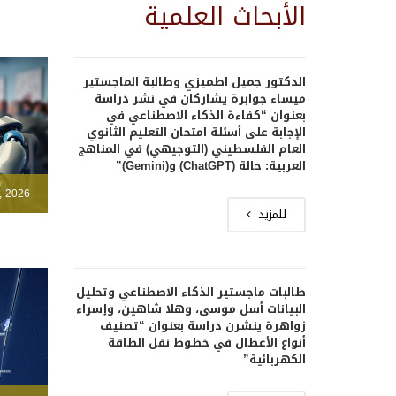
الأبحاث العلمية
الدكتور جميل اطميزي وطالبة الماجستير
ميساء جوابرة يشاركان في نشر دراسة
بعنوان “كفاءة الذكاء الاصطناعي في
الإجابة على أسئلة امتحان التعليم الثانوي
العام الفلسطيني (التوجيهي) في المناهج
العربية: حالة (ChatGPT) و(Gemini)”
, 2026
للمزيد
طالبات ماجستير الذكاء الاصطناعي وتحليل
البيانات أسل موسى، وهلا شاهين، وإسراء
زواهرة ينشرن دراسة بعنوان “تصنيف
أنواع الأعطال في خطوط نقل الطاقة
الكهربائية”