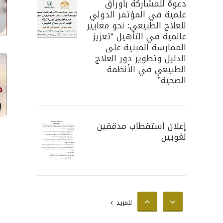
دعوة للمشاركة بأوراق
علمية في المؤتمر الدولي
للعلاج الطبيعي: نحو معايير
عالمية في التأهيل “تعزيز
الممارسة المبنية على
الدليل وتطوير دور العلاج
الطبيعي في الأنظمة
الصحية”
إعلان استقطاب مدققين
لغويين
إعلان استقطاب محللين
للمزيد
إحصائيين