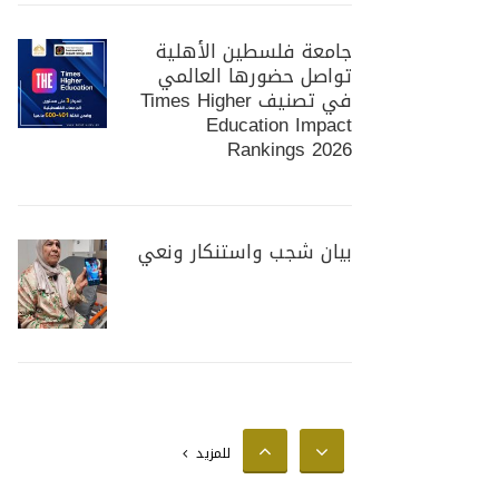
جامعة فلسطين الأهلية
تواصل حضورها العالمي
في تصنيف Times Higher
Education Impact
Rankings 2026
بيان شجب واستنكار ونعي
جامعة فلسطين الأهلية
تستضيف وزير الزراعة
الفلسطيني لبحث سبل
للمزيد
تعزيز التعاون المشترك في