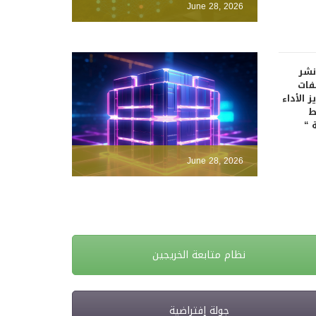
June 28, 2026
نشر
فات
 الأداء
ط
 “
June 28, 2026
نظام متابعة الخريجين
جولة إفتراضية