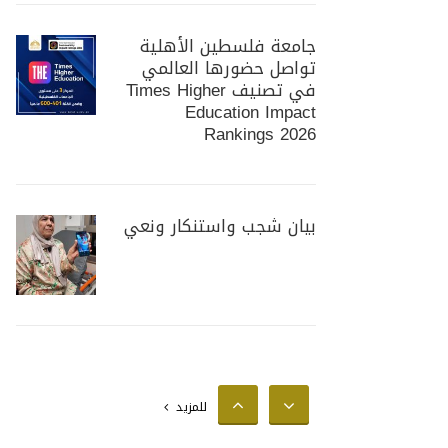
جامعة فلسطين الأهلية
تواصل حضورها العالمي
في تصنيف Times Higher
Education Impact
Rankings 2026
بيان شجب واستنكار ونعي
جامعة فلسطين الأهلية
تستضيف وزير الزراعة
الفلسطيني لبحث سبل
للمزيد
تعزيز التعاون المشترك في