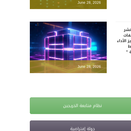
June 28, 2026
نشر
فات
 الأداء
ط
 “
June 28, 2026
نظام متابعة الخريجين
جولة إفتراضية