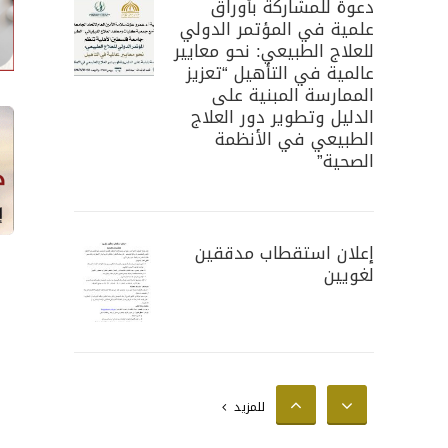
دعوة للمشاركة بأوراق
علمية في المؤتمر الدولي
للعلاج الطبيعي: نحو معايير
عالمية في التأهيل “تعزيز
الممارسة المبنية على
الدليل وتطوير دور العلاج
الطبيعي في الأنظمة
الصحية”
إعلان استقطاب مدققين
لغويين
إعلان استقطاب محللين
للمزيد
إحصائيين