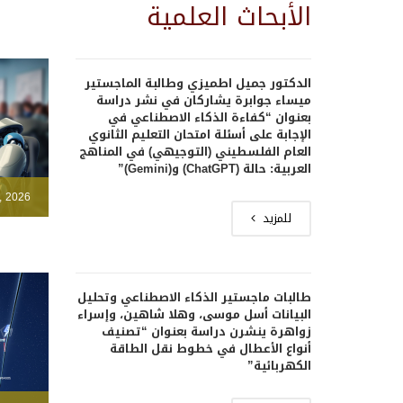
الأبحاث العلمية
الدكتور جميل اطميزي وطالبة الماجستير
ميساء جوابرة يشاركان في نشر دراسة
بعنوان “كفاءة الذكاء الاصطناعي في
الإجابة على أسئلة امتحان التعليم الثانوي
العام الفلسطيني (التوجيهي) في المناهج
العربية: حالة (ChatGPT) و(Gemini)”
, 2026
للمزيد
طالبات ماجستير الذكاء الاصطناعي وتحليل
البيانات أسل موسى، وهلا شاهين، وإسراء
زواهرة ينشرن دراسة بعنوان “تصنيف
أنواع الأعطال في خطوط نقل الطاقة
الكهربائية”