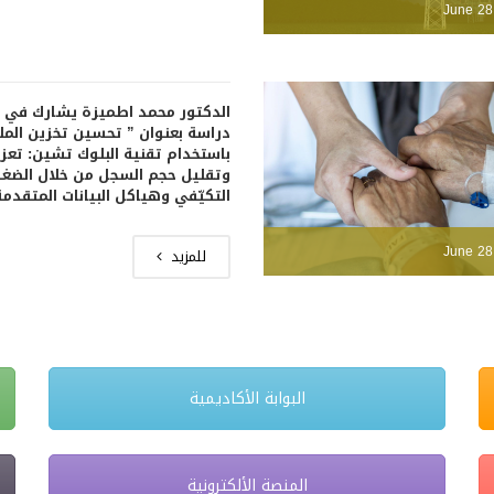
June 28
الدكتور محمد اطميزة يشارك في 
دراسة بعنوان ” تحسين تخزين المل
باستخدام تقنية البلوك تشين: تعزيز
وتقليل حجم السجل من خلال الضغ
التكيّفي وهياكل البيانات المتقدمة
June 28
للمزيد
البوابة الأكاديمية
المنصة الألكترونية