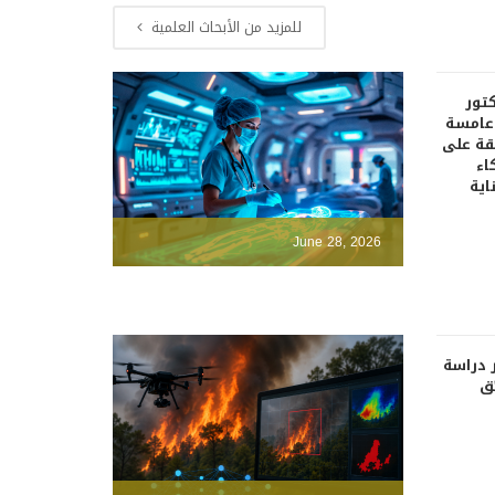
للمزيد من الأبحاث العلمية
كتور
دعامسة
قة على
اء
اية
June 28, 2026
 دراسة
ئق