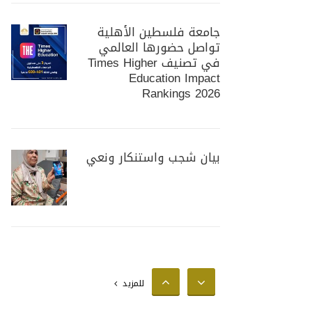
جامعة فلسطين الأهلية
تواصل حضورها العالمي
في تصنيف Times Higher
Education Impact
Rankings 2026
بيان شجب واستنكار ونعي
جامعة فلسطين الأهلية
تستضيف وزير الزراعة
الفلسطيني لبحث سبل
للمزيد
تعزيز التعاون المشترك في