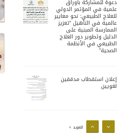
دعوة للمشاركة بأوراق
علمية في المؤتمر الدولي
للعلاج الطبيعي: نحو معايير
عالمية في التأهيل “تعزيز
الممارسة المبنية على
الدليل وتطوير دور العلاج
الطبيعي في الأنظمة
الصحية”
إعلان استقطاب مدققين
لغويين
إعلان استقطاب محللين
للمزيد
إحصائيين