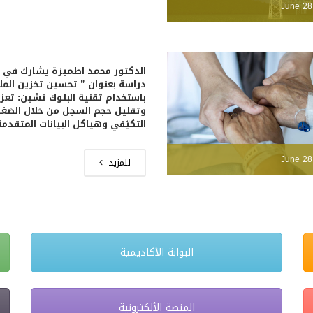
June 28
الدكتور محمد اطميزة يشارك في 
دراسة بعنوان ” تحسين تخزين المل
باستخدام تقنية البلوك تشين: تعزيز
وتقليل حجم السجل من خلال الضغ
التكيّفي وهياكل البيانات المتقدمة
June 28
للمزيد
البوابة الأكاديمية
المنصة الألكترونية