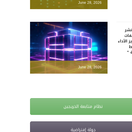
June 28, 2026
نشر
فات
 الأداء
ط
 “
June 28, 2026
نظام متابعة الخريجين
جولة إفتراضية