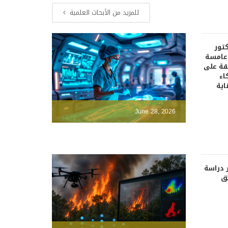
للمزيد من الأبحاث العلمية
كتور
دعامسة
قة على
اء
اية
June 28, 2026
 دراسة
ئق