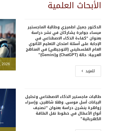
الأبحاث العلمية
الدكتور جميل اطميزي وطالبة الماجستير
ميساء جوابرة يشاركان في نشر دراسة
بعنوان “كفاءة الذكاء الاصطناعي في
الإجابة على أسئلة امتحان التعليم الثانوي
العام الفلسطيني (التوجيهي) في المناهج
العربية: حالة (ChatGPT) و(Gemini)”
, 2026
للمزيد
طالبات ماجستير الذكاء الاصطناعي وتحليل
البيانات أسل موسى، وهلا شاهين، وإسراء
زواهرة ينشرن دراسة بعنوان “تصنيف
أنواع الأعطال في خطوط نقل الطاقة
الكهربائية”