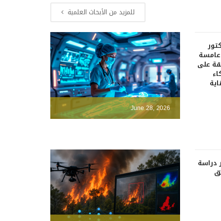
للمزيد من الأبحاث العلمية
كتور
دعامسة
قة على
اء
اية
June 28, 2026
 دراسة
ئق