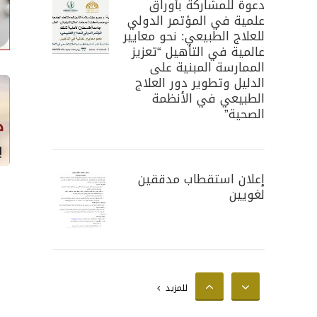
دعوة للمشاركة بأوراق
علمية في المؤتمر الدولي
للعلاج الطبيعي: نحو معايير
عالمية في التأهيل “تعزيز
الممارسة المبنية على
الدليل وتطوير دور العلاج
الطبيعي في الأنظمة
الصحية”
إعلان استقطاب مدققين
لغويين
إعلان استقطاب محللين
للمزيد
إحصائيين