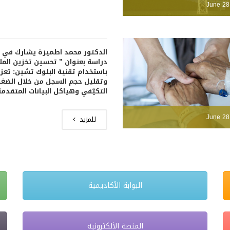
June 28
الدكتور محمد اطميزة يشارك في 
دراسة بعنوان ” تحسين تخزين المل
باستخدام تقنية البلوك تشين: تعزيز
وتقليل حجم السجل من خلال الضغ
التكيّفي وهياكل البيانات المتقدمة
June 28
للمزيد
البوابة الأكاديمية
المنصة الألكترونية