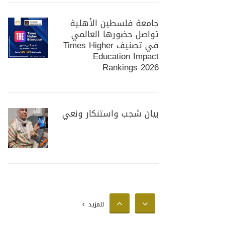
جامعة فلسطين الأهلية
تواصل حضورها العالمي
في تصنيف Times Higher
Education Impact
Rankings 2026
بيان شجب واستنكار ونعي
جامعة فلسطين الأهلية
تستضيف وزير الزراعة
الفلسطيني لبحث سبل
للمزيد
تعزيز التعاون المشترك في