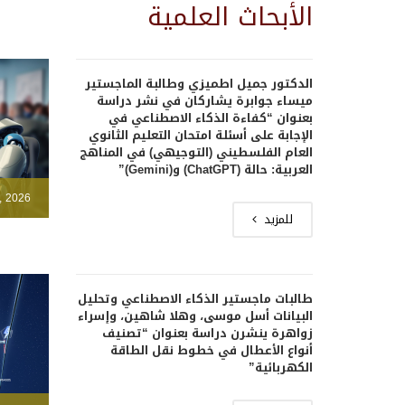
الأبحاث العلمية
الدكتور جميل اطميزي وطالبة الماجستير
ميساء جوابرة يشاركان في نشر دراسة
بعنوان “كفاءة الذكاء الاصطناعي في
الإجابة على أسئلة امتحان التعليم الثانوي
العام الفلسطيني (التوجيهي) في المناهج
العربية: حالة (ChatGPT) و(Gemini)”
, 2026
للمزيد
طالبات ماجستير الذكاء الاصطناعي وتحليل
البيانات أسل موسى، وهلا شاهين، وإسراء
زواهرة ينشرن دراسة بعنوان “تصنيف
أنواع الأعطال في خطوط نقل الطاقة
الكهربائية”