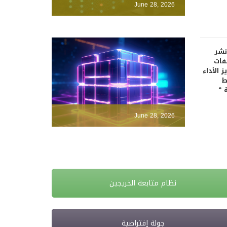
June 28, 2026
نشر
فات
 الأداء
ط
 “
June 28, 2026
نظام متابعة الخريجين
جولة إفتراضية