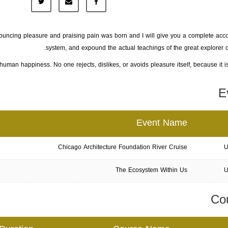
nouncing pleasure and praising pain was born and I will give you a complete acco
system, and expound the actual teachings of the great explorer of 
human happiness. No one rejects, dislikes, or avoids pleasure itself, because it is
E
Event Name
Chicago Architecture Foundation River Cruise
U
The Ecosystem Within Us
U
Co