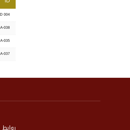
ID
D 004
A-038
A-035
A-037
روابط 