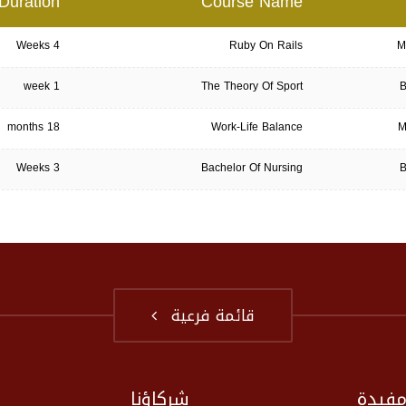
Duration
Course Name
4 Weeks
Ruby On Rails
M
1 week
The Theory Of Sport
B
18 months
Work-Life Balance
M
3 Weeks
Bachelor Of Nursing
B
قائمة فرعية
مفيدة
شركاؤنا