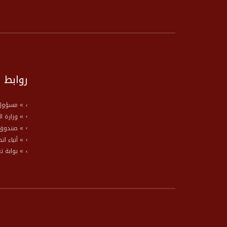
روابط 
» مسؤول 
» وزارة ا
» صندوق 
» أنباء ات
» بوابة ت