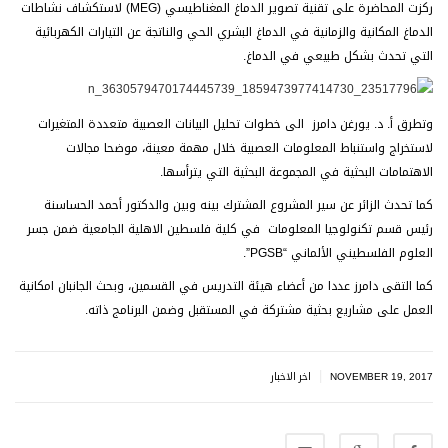
ركزت المحاضرة على تقنية تصوير الدماغ المغناطيسي (MEG) لاستكشاف نشاطات
الدماغ المكانية والزمانية في الدماغ البشري الحي والناتجة عن التيارات الكهربائية
التي تحدث بشكل طبيعي في الدماغ.
وتطرق أ. د. يورغن دامرز الى خطوات تحليل البيانات العصبية متعددة المتغيرات
لاستخراج واستنباط المعلومات العصبية خلال مهمة معينة، موضحا مجالات
الاهتمامات البحثية في المجموعة البحثية التي يترأسها.
كما تحدث الزائر عن سير المشروع المشترك بينه وبين والدكتور أحمد الحساسنة
رئيس قسم تكنولوجيا المعلومات في كلية فلسطين الاهلية الجامعية ضمن جسر
العلوم الفلسطيني الألماني “PGSB”.
كما التقى دامرز عددا من أعضاء هيئة التدريس في القسمين، وبحث الجانبان امكانية
العمل على مشاريع بحثية مشتركة في المستقبل وضمن البرنامج ذاته.
|
NOVEMBER 19, 2017
اخر الاخبار