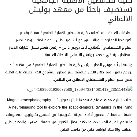
كلية فلسطين الاهلية الجامعية
تستضيف باحثا من معهد يوليش
الالماني
العلاقات العامة – استضافت كلية فلسطين الاهلية الجامعية ممثلة بقسم
تكنولوجيا المعلومات وبالتنسيق مع أ. د. عزيز خليل – عضو لجنة التوجيه لجسر
العلوم الفلسطيني الألماني، أ. د. يورغن دامرز – رئيس قسم تحليل اشارات الدماغ
المغناطيسية في معهد يوليش الألماني للأبحاث العلمية.
واستقبل أ. د عوني الخطيب رئيس كلية فلسطين الاهلية الجامعية في مكتبه أ. د.
يورغن دامرز ، وتم خلال اللقاء مناقشة سير وتطور المشروع الذي حصلت عليه الكلية
ضمن جسر العلوم الفلسطيني الألماني بين الجانبين.
تخللت الزيارة محاضرة علمية قدمها الزائر بعنوان ” Magnetoencephalography –
A neuroimaging tool to explore the spatio-temporal dynamics in the living
human brain. “، بحضور أعضاء الهيئة التدريسية من قسمي تكنولوجيا المعلومات
والعلوم الطبية المساندة، والدكتور نضال الكفري من جامعة القدس، والدكتور خليل
الذبانية والاستاذ ابراهيم خليل من جامعة الخليل.