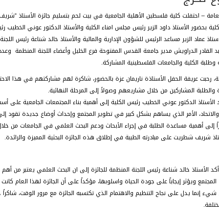
لعامة – احتفلت كلية فلسطين الأهلية الجامعية في بيت لحم بتسليم جائزة الأستاذ “شريف ا
لية بحضور الأستاذ داود الزير رئيس مجلس امناء الكلية والأستاذ الدكتور عوني الخطيب
ستاذ عماد الزير مساعد الرئيس للشؤون الإدارية والمالية والأستاذ خالد شناعة رئيس اللجنة 
بد القادر الدراويش مدير جامعة القدس المفتوحة فرع الخليل وأعضاء اللجنة المنظمة وعدد
ة وطلبة الكلية والجامعات الفلسطينية المشاركة.
ة، رحبت عريفة الحفل الأستاذة ناريمان عزة بالحضور، شاكرة لهم مشاركتهم في هذا الاحتف
ة والطلبة المشاركين من خلال مشاريعهم وصولاً إلى المرحلة النهائية.
 الأستاذ الدكتور عوني الخطيب رئيس الكلية إلى أهمية بناء المجتمعات الجامعية على أ
والاتحاد، الأمر الذي يساهم بشكل كبير في تطوير المجتمع وإحداث أوضاع جديدة تقود إلى ت
اً إلى أهمية مساعدة الطلبة في إجراء الأبحاث ودعم البحث العلمي في الجامعات من خلال تق
ستاذ شريف شطريت على مبادرته الطيبة في إطلاق هذه الجائزة البحثية المميزة والرائدة.
أكد الأستاذ خالد شناعة رئيس اللجنة المنظمة للجائزة إلى ان البحث العلمي يعتبر من أهم
 المجتمع ويؤثر إيجاباً على جودة الحياة واسلوبها، مؤكداً على أن الجائزة لهذا العام كان
شيء إنما يدل على نجاح التنظيم والاهتمام الذي تكتسبه الجائزة مع مرور الوقت، شاكراً 
ختلفة.