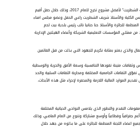
لشطريت” لأفضل مشروع تخرج للعام 2017،
وذلك خلال حفل أقيم
 رئيس الكلية والأستاذ شريف الشطريت راعي الحفل وعضو مجلس امناء
المنظمة للجائزة والأستاذ حنا حنانيا نائب رئيس بلدية بيت لحم
 من ممثلي المؤسسات التعليمية الشريكة وأعضاء الهيئتين الإدارية
ال والذي يعتبر بمثابة تكريم للجهود التي بذلت من قبل القائمين
سس وثقافات متينة تقودها التنافسية وسعة الأفق والحرية والوسطية
فوّق الثقافات الجامعية المختلفة ومحاربة الثقافات السلبية والحد
ديم الموارد المالية اللازمة والمحفزة لإجراء مثل هذه الأبحاث،
 مقومات التقدم والتطور الذي يلامس النواحي الحياتية المختلفة
ت أعم جغرافياً وقطاعياً وأوسع مشاركة وتنوع من العام الماضي، وذلك
جميع اعضاء اللجنة المنظمة للجائزة على ما بذلوه من جهد خلال