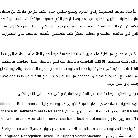
لأستاذ شريف الشطريت راعي الجائزة وعضو مجلس امناء الكلية عبّر من خلالها عن سعادت
ارك الطلبة الفائزين بالجائزة فرحتهم بهذا الإنجاز الذي حققوه، مؤكداً على استمرارية هذ
المهتمين من طلبة الجامعات الفلسطينية في تطوير مشاريعهم البحثية وتحويلها إلى منتجات 
ئزين في حياتهم العلمية والعملية، شاكراً كلية فلسطين الأهلية الجامعية على استمرارية رع
هي كلية فلسطين الأهلية الجامعية وجامعة بيت لحم وجامعة الخليل وجامعة بوليتكن
قطاعات البحثية في مجال تكنولوجيا المعلومات والعلوم الطبية المساندة والعلوم الإدارية 
م المشاريع الفائزة اعتمد على مجموعة من العناصر منها ابداع الفكرة وريادتها ووضوحها و
ويلها إلى عمل مربح.
كين بالجائزة عرضا تفصيليا عن المشاريع الفائزة والتي جاءت على النحو الآتي:
مشاريع العلوم الطبية المساندة، حيث فاز بالمر
Pharmacist knowledge and view about newly registered food supple