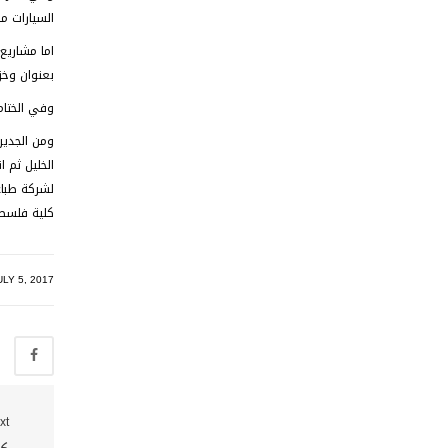
السيارات م
اما مشاريع 
بعنوان وخز ا
وفي الختام
لشركة طباع
كلية فلسطي
ULY 5, 2017
xt