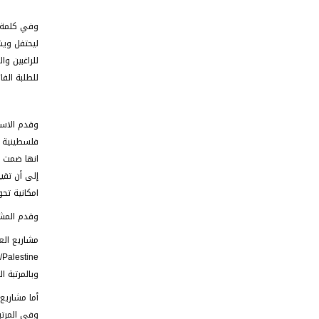
وفي كلمة ل
ليحتفل ويش
للراغبين و
للطلبة الفا
فلسطينية و
انها ضمت ال
إلى أن تقيي
امكانية تح
وقدم المشار
وبالمرتبة الثالثة مشروع بعنوانments