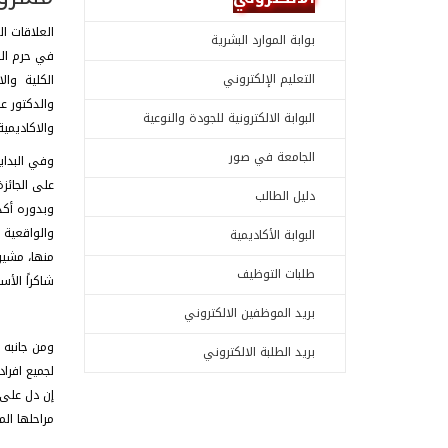
العلاقات ا
بوابة الموارد البشرية
في حرم الك
التعليم الإلكتروني
الكلية والا
والدكتور ع
البوابة الالكترونية للجودة والنوعية
والاكاديمي
الجامعة في صور
وفي البداي
على الجائز
دليل الطالب
وبدوره أكد
والواقعية 
البوابة الأكاديمية
منها، مشير
طلبات التوظيف
شاكراً الأ
بريد الموظفين الالكتروني
ومن جانبه 
بريد الطلبة الالكتروني
لجميع افراد
إن دل على 
مراحلها الم