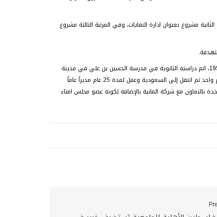
الثانية مشروع بعنوان ادارة النفايات، وفي المرتبة الثالثة مشروع
تهدفة.
ومن الجدير بالذكر أن الأستاذ شريف الشطريت رجل اعمال فلسطيني من مواليد مدينة حلحول عام 1955، اتم دراسته الثانوية في مدرسة الحسين بن علي في مدينة
الخليل ثم انتقل للدراسة في جامعة بيت لحم وتخرج منها عام 1978، عمل في مجال التعليم لمدة عام واحد ثم انتقل إلى السعودية وعمل لمدة 25 عام مديراً عاماً
جدة بالتعاون مع شركة المانية بالإضافة لكونه عضو مجلس امناء
Pr