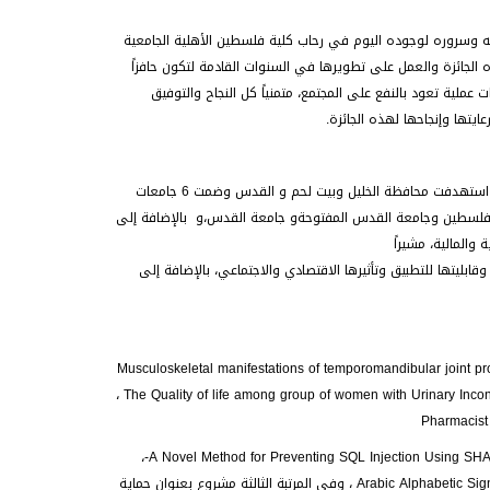
ه وسروره لوجوده اليوم في رحاب كلية فلسطين الأهلية الجامعية
ه الجائزة والعمل على تطويرها في السنوات القادمة لتكون حافزاً
عملية تعود بالنفع على المجتمع، متمنياً كل النجاح والتوفيق
ايتها وإنجاحها لهذه الجائزة.
وقدم الاستاذ هيثم حجازي من كلية فلسطين الاهلية الجامعية عرضاً حول الجائزة أشار خلاله إلى انها استهدفت محافظة الخليل وبيت لحم و القدس وضمت 6 جامعات
ك فلسطين وجامعة القدس المفتوحةو جامعة القدس،و بالإضافة إلى
والمالية، مشيراً
قابليتها للتطبيق وتأثيرها الاقتصادي والاجتماعي، بالإضافة إلى
تبة الأولى مشروع بعنوانMusculoskeletal manifestations of temporomandibular joint problems in Bethlehem and
Jerusalem/Palestine، وفي المرتبة الثانية مشروع بعنوان The Quality of life among group of women with Urinary Incontinence in Bethlehem area- Palestine ،
أما مشاريع تكنولوجيا المعلومات، فقد فاز بالمرتبة الاولى مشروع بعنوان A Novel Method for Preventing SQL Injection Using SHA-3 Algorithm and Syntax-،
وفي المرتبة الثانية مشروع بعنوانArabic Alphabetic Sign Language Recognition Based On Support Vector Machine ، وفي المرتبة الثالثة مشروع بعنوان حماية