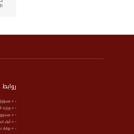
كل
ال
روابط 
» مسؤول 
» وزارة ا
» صندوق 
» أنباء ات
» بوابة ت