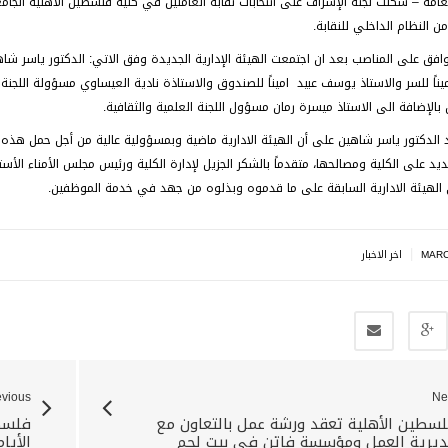
لعامة – شكلت لجنة الإشراف على انتخابات نقابة العاملين في كلية فلسطين الأهلية الجامع
افق على المناصب بعد ان اجتمعت الهيئة الإدارية الجديدة وفق الاتي: الدكتور ياسر شاهين
ناً للسر والاستاذ يوسف عبيد اميناً للصندوق والاستاذة نادية العيساوي مسؤولة اللجنة 
بالإضافة الى الاستاذ ميسرة رمان مسؤول اللجنة العلمية والثقافية.
 الدكتور ياسر شاهين على أن الهيئة الادارية ماضية وبمسؤولية عالية من أجل حمل هذه 
يد على الكلية ومصالحها، متقدماً بالشكر الجزيل لإدارة الكلية ورئيس مجلس الأمناء الأس
الهيئة الادارية السابقة على ما قدموه وبذلوه من جهد في خدمة الموظفين.
|
MARC
اخر الاخبار
evious
Ne
سطين الأهلية تعقد ورشة عمل بالتعاون مع
فلسطي
يرية العمل ومؤسسة فاتن في بيت لحم
الأيا