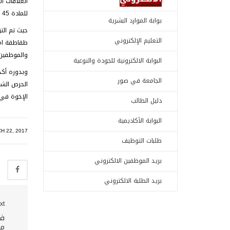
العلاقات ا
للمادة 45 من النظام الداخلي للنقابة.
بوابة الموارد البشرية
حيث تم التو
التعليم الإلكتروني
طقاطقة امي
والموظفين 
البوابة الالكترونية للجودة والنوعية
وبدوره أكد
الجامعة في صور
الحرص الشد
الإخوة في 
دليل الطالب
البوابة الأكاديمية
H 22, 2017
طلبات التوظيف
بريد الموظفين الالكتروني
بريد الطلبة الالكتروني
xt
فل
مد