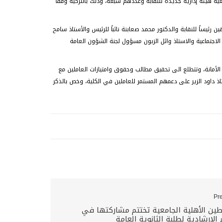
ية هيئة إدارية جديدة للنقابة وعددهم سبعة، وذلك بالتزكية وفقاً
 رئيساً للنقابة والدكتور محمد صعابنة نائباً للرئيس والأستاذ سامح
الاجتماعية والاستاذ وائل الزبون مسؤول لجنة الشؤون العامة
الأمانة، وتتطلع الى تحقيق مطالب وحقوق وامتيازات العاملين مع
تاذ داود الزير على دعمهم المستمر للعاملين في الكلية، وخص بالذكر
Pr
ن الأهلية الجامعية تختتم مشاركتها في
م الإرشادية لطلبة الثانوية العامة