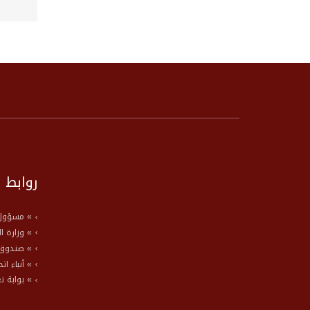
روابط 
» مسؤول 
» وزارة ا
» صندوق 
» أنباء ات
» بوابة ت