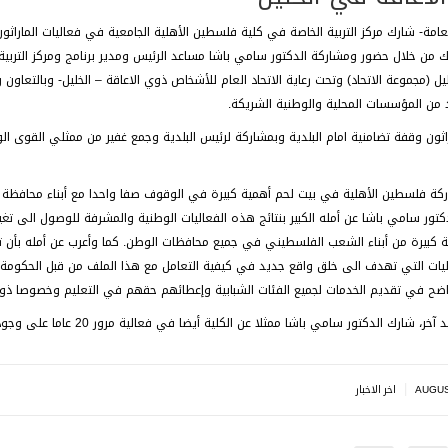
لعامة- شارك مركز التربية الخاصة في كلية فلسطين الأهلية الجامعية في فعاليات المار
 من خلال حضور ومشاركة الدكتور سامي باشا مساعد الرئيس ومدير برنامج ومركز التربي
 من المؤسسات المحلية والوطنية الشريكة.
راثون وقفة تضامنية امام البلدية وبمشاركة لرئيس البلدية وجمع غفير من ممثلي القوى 
كة فلسطين الأهلية في بيت لحم أهمية كبيرة في الوقوف صفا واحدا مع أبناء محافظة ا
دكتور سامي باشا عن أمله الكبير بنتائج هذه الفعاليات الوطنية والمشرفة للوصول الى 
 كبيرة من أبناء الشعب الفلسطيني في جميع محافظات الوطن. كما وأعرب عن أمله بأن
يات التي تهدف الى خلق واقع جديد في كيفية التعامل مع هذا الملف من قبل الحكومة
اضح في تقديم الخدمات لجميع الفئات الشبابية وإعطائهم حقهم في التعليم وخصوصا ذوي
رك الدكتور سامي باشا ممثلا عن الكلية أيضا في فعالية مرور 20 عاما على وجود منظمة أطباء بلا حدود في مدينة الخليل.
|
AUGUS
اخر الاخبار