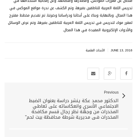
ملخص عن مقررات الموكس، ومصادرها ومنصاتها، وعن إمكانية استخدامها في
تدريس اللغة العربية للناطقين بغيرها، وتم الكشف عن ندرة مواقع الموكس في
هذا المجال. وبالنهاية وبناءً على أبحاثنا ودراساتنا وخبرتنا، تم تقديم مخطط مقترح
لمقرر موك لتدريس في تدريس اللغة العربية للناطقين بغيرها، وتم عرض الوسائل
والأدوات الإلكترونية المفيدة في هذا المجال.
|
JUNE 13, 2016
الأبحاث العلمية
Previous
الدكتور محمد عكة ينشر دراسة بعنوان الضبط
الاجتماعي الأسري وانعكاساته على تعاطي
المخدرات من وجهة نظر رجال قسم مكافحة
المخدرات في مديرية شرطة محافظة بيت لحم"