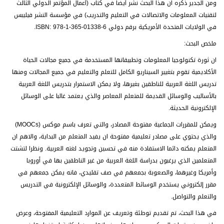
ومن الجدير ذكره ان هذا البحث نشر أيضا في كتاب (أعمال المؤتمر الدولي الثالث
لتقنيات المعلومات والاتصالات في التعليم والتدريب) في مؤسسة النشر فيليبس
في الولايات المتحدة الأمريكية برقم دولي ISBN: 978-1-365-01338-6.
ملخص البحث:
ان ثورة تكنولوجيا المعلومات وتطبيقاتها المستخدمة في جميع مجالات الحياة
الأكاديمية تقوم بتغيير السيناريو الكامل للتعلم والتعليم في جميع المجالات ومنها
تدريس اللغة العربية للناطقين بغيرها، ولا يمكن الاستمرار بتدريس اللغة العربية
بالأساليب والوسائل القديمة للمتعلم المعاصر والذي يعتمد غالبا على الوسائل
الإلكترونية الحديثة.
ويمكن للمقررات الجماعية مفتوحة المصادر، والتي تعرف باسم موكس (MOOCs)
والذي يحتوي على مصادر تعليمية مفتوحة ان يفيد المتعلم من البداية، والاهم ان
المتعلم يمكنه دائما الاستفادة منه في تحسين وتجويد لغته العربية. ونظرا لتشتت
المتعلمين الذي يرغبون بدراسة اللغة العربية من غير الناطقين بها في أوروبا
وأمريكا وغيرهما، والصعوبة بجمعهم في صف تقليدي، فانه يمكن جمعهم في
مقرر إلكتروني يستخدم الوسائط المتعددة، والوسائل الإلكترونية في التدريس
والتعلم والتواصل.
في هذا البحث، تم تقديم توطئة وتعريف عن الموارد التعليمية المفتوحة، وعرض