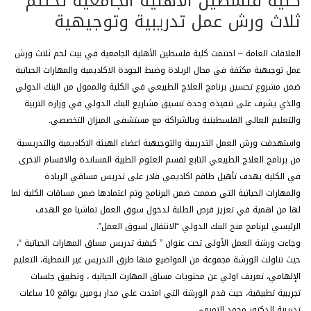
كلية فلسطين الاهلية الجامعية تختتم
ثلاث ورش عمل تدريبية وتوجيهية
العلاقات العامة – اختتمت كلية فلسطين الأهلية الجامعية في بيت لحم ثلاث ورش
عمل توجيهية مكثفة في مجال الريادة وضبط الجودة الاكاديمية والمهارات الحياتية
ضمن مشروع تحسين برنامج العلاج الطبيعي في الكلية
والممول من البنك الدولي
والذي يشرف على تنفيذه وحدة تنسيق مشاريع البنك الدولي في وزارة التربية
والتعليم العالي الفلسطينية وبالشراكة مع مستشفى الميزان التخصصي.
واستهدفت ورش العمل التدريبية والتوجيهية اعضاء الهيئة الاكاديمية والتدريسية
من برنامج العلاج الطبيعي التابع لقسم العلوم الطبية المساندة والاقسام الاخرى
في الكلية بهدف تأهيل طاقم اكاديمي قادر على تدريس مساقي الريادة
والمهارات الحياتية التي صممت ضمن البرنامج وتم اعتمادها ضمن مساقات الكلية لما
لها من اهمية في تعزيز فرص الطلبة لدخول سوق العمل تماشيا مع الهدف
الرئيسي لبرنامج منح البنك الدولي “الانتقال لسوق العمل”.
وجاءت ورشة العمل الأولى تحت عنوان ” كيفية تدريس مساق المهارات الحياتية “،
حيث تناولت الورشة مجموعة من المواضيع منها طرق التدريس غير النمطية، التعليم
الإلهامي، تعريف اولي عن محتويات مساق المهارت الحياتية ، وتطبيق جلسات
تجريبية تطبيقية، حيث قدم الورشة التي امتدت على مدار يومين بواقع 10 ساعات
تدريبية الدكتور محمد التميمي.