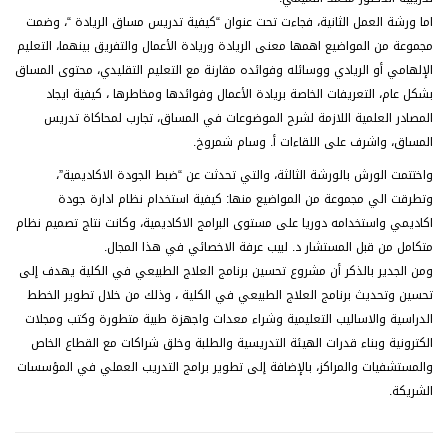
اما ورشة العمل الثانية، فجاءت تحت عنوان “كيفية تدريس مساق الريادة “، وضمت
مجموعة من المواضيع اهمها معنى الريادة وريادة الأعمال والتفريق بينهما، التعليم
الإلهامي أو الريادي ووسائله وفوائده مقارنة مع التعليم التقليدي، محتوى المساق
بشكل عام، التعريفات الخاصة بريادة الأعمال وفوائدها ومخاطرها ، كيفية ايجاد
المصادر العلمية اللازمة لشرح الموضوعات في المساق، تجارب لمحاكاة تدريس
المساق، واشرف على اللقاءات أ. وسام شمروخ.
واختتمت الورش بالورشة الثالثة، والتي تحدثت عن “ضبط الجودة الاكاديمية”،
وتطرقت الي مجموعة من المواضيع منها: كيفية استخدام نظام ادارة جودة
اكاديمي واستخدامه دوريا على مستوى البرامج الاكاديمية، وكانت نتاج تصميم نظام
متكامل من قبل المستشار د. لبيب عرفة الاخصائي في هذا المجال.
ومن الجدير بالذكر أن مشروع تحسين برنامج العلاج الطبيعي في الكلية يهدف إلى
تحسين وتحديث برنامج العلاج الطبيعي في الكلية ، وذلك من خلال تطوير الخطط
الدراسية والاساليب التعليمية وشراء معدات واجهزة طبية متطورة وكتب ومجلات
الكترونية وبناء قدرات الهيئة التدريسية والطلبة وخلق شراكات مع القطاع الخاص
والمستشفيات والمراكز، بالإضافة إلى تطوير برامج التدريب العملي في المؤسسات
الشريكة.