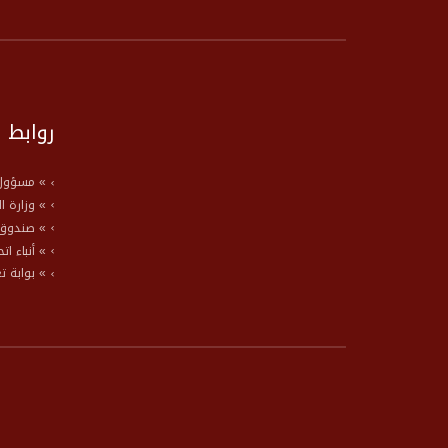
روابط 
» مسؤول 
» وزارة ا
» صندوق 
» أنباء ات
» بوابة ت