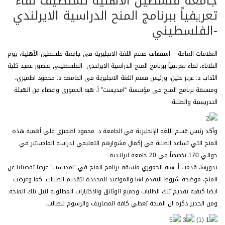
جامعة فلسطين الأهلية تستضيف لقاء
تعريفياً ببرنامج المنح الدراسية الايرلندي
-الفلسطيني
العلاقات العامة – استضاف قسم اللغة الانجليزية في جامعة فلسطين الأهلية، يوم
الثلاثاء، لقاء تعريفياً ببرنامج المنح الدراسية الايرلندي -الفلسطيني
بحضور عميد كلية
الآداب د. عزيز خليل، ورئيس قسم اللغة الانجليزية في الجامعة د. محمود اطميزي،
ومنسقة برنامج المنح في مؤسسة “امديست” أ. هبه الحموري واعضاء من الهيئة
التدريسية والطلبة.
وأكد رئيس قسم اللغة الإنجليزية في الجامعة د. محمود اطميزي على أهمية هذه
المنح التي تساعد الطلبة في إكمال مشوارهم التعليمي لدراسة الماجستير في
حوالي 170 تخصصاً في 20 جامعة ايرلندية.
بدورها، قدمت أ. هبه الحموري منسقة برنامج المنح في “امديست” عرضا تفصيليا عن
المنح، موضحة شروط التقدم لها والمواعيد المحددة لتقديم الطلبات. كما وعرضت
ايضا كيفية تقديم تلك الطلبات وجميع الوثائق والاختبارات المطلوبة لنيل تلك المنحة.
ومن الجدير ذكره ان المنحة تغطي كافة المصاريف والرسوم للطالب.