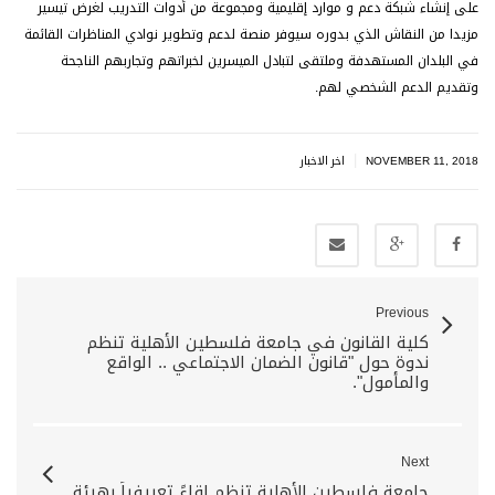
على إنشاء شبكة دعم و موارد إقليمية ومجموعة من أدوات التدريب لغرض تيسير
مزيدا من النقاش الذي بدوره سيوفر منصة لدعم وتطوير نوادي المناظرات القائمة
في البلدان المستهدفة وملتقى لتبادل الميسرين لخبراتهم وتجاربهم الناجحة
وتقديم الدعم الشخصي لهم.
|
NOVEMBER 11, 2018
اخر الاخبار
Previous
كلية القانون في جامعة فلسطين الأهلية تنظم
ندوة حول "قانون الضمان الاجتماعي .. الواقع
والمأمول".
Next
جامعة فلسطين الأهلية تنظم لقاءً تعريفياً بهيئة