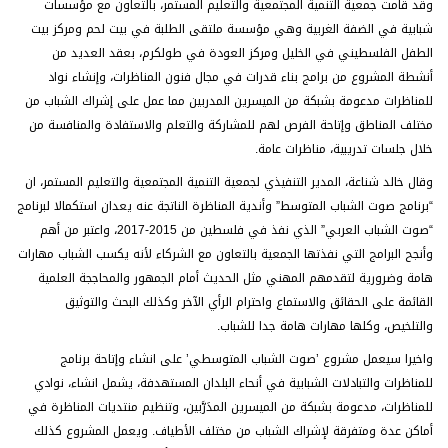
وقد قامت جمعية التنمية المجتمعية والتعليم المستمر، بالتعاون مع مؤسسات
شبابية في الضفة الغربية وهي مؤسسة ملتقى الطلبة في بيت لحم ومركز بيت
الطفل الفلسطيني في الخليل ومركز العودة في طولكرم، بعقد العديد من
أنشطة المشروع من برامج بناء قدرات في مجال فنون المناظرات، وإنشاء نواد
للمناظرات مدعومة بشبكة من الميسرين المدربين مما عمل على إشراك الشباب من
مختلف المناطق وإتاحة الفرص لهم للمشاركة والتعلم والاستفادة والمنافسة من
خلال جلسات تدريبية، مناظرات عامة.
وقال خالد شناعة، المدير التنفيذي لجمعية التنمية المجتمعية والتعليم المستمر، ان
“برنامج صوت الشباب المتوسط” وأندية المناظرة الناتجة عنه يعدان استكمالا لبرنامج
“صوت الشباب العربي” الذي نفذ في فلسطين من 2015-2017، واعتبر من أهم
وأنجح البرامج التي نفذتها الجمعية بالتعاون مع الشركاء لأنه يكسب الشباب مهارات
هامة وضرورية لتقدمهم المهني مثل الحديث أمام الجمهور والمحاججة العلمية
القائمة على الحقائق والاستماع واحترام الرأي الآخر وكذلك البحث والتوثيق
والتلخيص، وكلها مهارات هامة جدا للشباب.
واخيرا سيعمل مشروع ’صوت الشباب المتوسطي’ على انشاء وإتاحة برنامج
للمناظرات والتبادلات الشبابية في أنحاء البلدان المستهدفة، يشمل انشاء، نوادي
للمناظرات، مدعومة بشبكة من الميسرين المدَرَّبين، وتنظيم منتديات المناظرة في
أماكن عدة ومتفرقة لإشراك الشباب من مختلف الأطياف. ويعمل المشروع كذلك