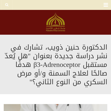
Menu
الدكتورة حنين ذويب، تشارك في
نشر دراسة جديدة بعنوان "هل يُعدّ
مستقبل β3-Adrenoceptor هدفًا
صالحًا لعلاج السمنة و/أو مرض
السكري من النوع الثاني؟"