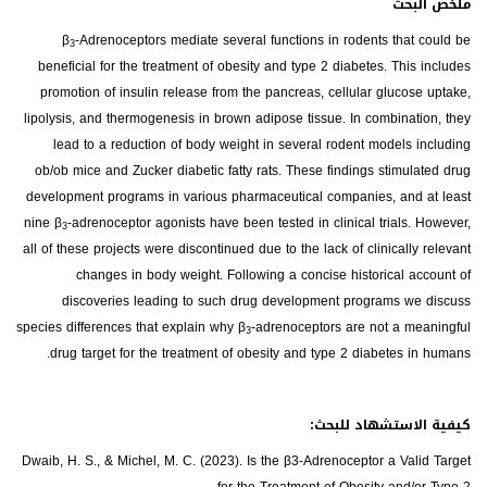
ملخص البحث
β
-Adrenoceptors mediate several functions in rodents that could be
3
beneficial for the treatment of obesity and type 2 diabetes. This includes
promotion of insulin release from the pancreas, cellular glucose uptake,
lipolysis, and thermogenesis in brown adipose tissue. In combination, they
lead to a reduction of body weight in several rodent models including
ob/ob mice and Zucker diabetic fatty rats. These findings stimulated drug
development programs in various pharmaceutical companies, and at least
nine β
-adrenoceptor agonists have been tested in clinical trials. However,
3
all of these projects were discontinued due to the lack of clinically relevant
changes in body weight. Following a concise historical account of
discoveries leading to such drug development programs we discuss
species differences that explain why β
-adrenoceptors are not a meaningful
3
drug target for the treatment of obesity and type 2 diabetes in humans.
كيفية الاستشهاد للبحث:
Dwaib, H. S., & Michel, M. C. (2023). Is the β3-Adrenoceptor a Valid Target
for the Treatment of Obesity and/or Type 2