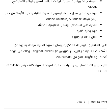
معرفة جيدة ببرامج تصميم تطبيقات الواقع المعزز والواقع الافتراضي
VR\AR .
خبرة جيدة في مجال صناعة الرسوم المتحركة ثنائية وثلاثية الأبعاد من خلال
برامج Adobe Animate, Autodesk Maya
القدرة على استخدام الوسائل التعليمية الحديثة.
خبرة بحثية كافية.
اتقان اللغة الإنجليزية.
على المهتمين بالوظيفة المذكورة إرسال السيرة الذاتية مرفقة بصورة عن
الشهادات العلمية عبر البريد الإلكتروني
hr@paluniv.edu.ps
وذلك في موعد
أقصاه يوم الأربعاء الموافق 2022/06/08.
للتواصل أو الاستفسار، يرجى مراجعة دائرة الموارد البشرية هاتف رقم: 2751566-
02 / 131
|
MAY 28, 2022
الاعلانات