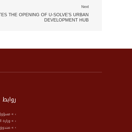
Next
TES THE OPENING OF U-SOLVE'S URBAN
DEVELOPMENT HUB
روابط 
مسؤول ال
وزارة الت
صندوق إق