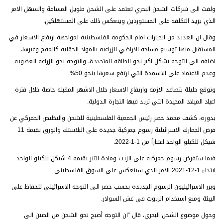
ولفت الى شركات الشحن البحري تعتمد على الشحن طويل المسافة والسهل الامر
الذي يزيد التكلفة على المستوردين وينعكس ذلك على المستهلكين.
وقال ان العديد من الخيارات امام الحكومة الفلسطينية لمواجهة ارتفاع الاسعار في
المستقبل منها توسيع مساحة الاراضي الزراعية بالمواد الحقلية كالمقح وغيرها،
اضافة الى التوجه بشكل اكبر نحو الطاقة المتجددة، والتوجه نحو الزراعة العضوية
وعدم الاعتماد على الاسمدة التي ارتفع سعرها بنحو 50%.
وتوقع حليلة بتصاعد الازمة وارتفاع الاسعار خلال الاشهر المقبلة خاصة خلال فترة
اعياد الميلاد المجيدة التي تزيد فيها التجارة الدولية.
بدوره، كشف محمد خضر رئيس الجمعية الفلسطينية للشحن والتخليص الجمركي عن
فرض الجمارك الاسرائيلية رسوم جمركية جديدة على البلاستك والورق بقيمة 11
شيكل للكيلو الواحد اعتباراً من 1-1-2022.
فيما ستفرض رسوم جمركية على الزيت ومادة التنر بقيمة 4 شيكل للكيلو الواحد
ابتداء 1-12-2021 الامر الذي سينعكس على السوق الفلسطيني.
وبرر الاسرائيليون الرسوم الجديدة بحسب خضر الى التوجه الاسرائيلي للحفاظ على
البيئة ومنع استخدام الزيوت في غش السولار.
وحول موضوع الشحن البحري، قال “ان التوجه أصبح نحو الشحن من الصين الى