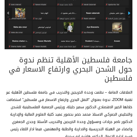
جامعة فلسطين الأهلية تنظم ندوة
حول الشحن البحري وارتفاع الاسعار في
فلسطين
العلاقات العامة – نظمت وحدة الخريجين والتدريب في جامعة فلسطين الأهلية عبر
تقنية ZOOM، ندوة بعنوان “النقل البحري وارتفاع الاسعار في فلسطين” استضافت
خلالها الخبير الاقتصادي الدكتور سمير حليلة،
ورئيس الجمعية الفلسطينية للشحن
والتخليص الجمركي الاستاذ محمد خضر بحضور عميد كلية العلوم المالية والإدارية
الدكتور ناصر جرادات ومسؤول وحدة الخريجين والتدريب الأستاذ وجدي الجعفري
واعضاء من الهيئة التدريسية والادارية والطلبة والمهتمين، فيما ادار اللقاء رئيس
قسم ادارة الاعمال الدكتور هاشم ابو سنينة.