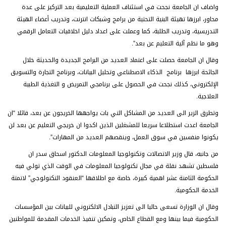
واضاف ان الجامعة نجحت في استئناف العملية التعليمية بعد التركيز على عدة
محاور، ابرزها تهيئة البنية التحتية من برامج وشبكات انترنت، وتدريب أعضاء الهيئة
التدريسية، وتدريب الطلبة، كما وعملت على اعداد دليل اخلاقيات التعامل الرقمي
وهو ما نظم آلية التعليم عن بعد”.
وقال ان الجامعة حصلت على اعتماد العديد من البرامج الجديدة والحديثة خلال
الجائحة ابرزها برنامج الذكاء الاصطناعي وتحليل البيانات، وبرنامج التجارة والتسويق
الإلكتروني، كذلك نجحت في الحصول على برنامجي التمريض و التغذية الطبية
العلاجية.
وتطرق الزير الى العديد من المشاكل التي بات يواجهها الخريجون عن بعد، قائلا “ان
الجامعة اعدت استطلاعا سريعا للمشغلين الذين اكدوا ان خريجي التعليم عن بعد لن
يكونوا منفسين في سوق العمل، وينقصهم العديد من المهارات”.
من جانبه، قال وزير الاتصالات وتكنولوجيا المعلومات الدكتور اسحاق سدر ان
فلسطين تشهد نقلة في مجال تكنولوجيا المعلومات في الوقت الذي تولي فيه
الحكومة الثامنة عشر اهمية كبيرة، خاصة مع اطلاقها “العنقود التكنولوجي” لاتمتة
الخدمة الحكومية.
وقال ان الوزارة تسعى حاليا الى تعزيز التبادل الالكتروني للبيانات بين المؤسسات
الحكومية فيما بينها ومع القطاع الخاص، وتمكين تنفيذ الخدمات المقدمة للمواطنين