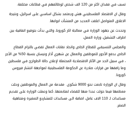
تسبب في فقدان اكثر من 120 الف شخص لوظائفهم في قطاعات مختلفة.
وقال ان الاقتصاد الفلسطيني هش ويعتمد بشكل اساسي على اسرائيل، ونتيجة
الاغلاق المتواصل اغلقت العديد من المنشآت ابوابها.
وتحدث عن جهود الوزارة في معالجة اثار كورونا، والتي بدأت بتوقيع اتفاقية بين
اطراف التشغيل، وزارة العمل،
والمجلس التنسيقي للقطاع الخاص واتحاد نقابات العمال تقضي بالتزام القطاع
الخاص بدفع الأجور للموظفين والعمال عن شهري آذار ونيسان بنسبة 50% من الأجر
، في سبيل الحد من الآثار الاقتصادية المحتملة لإعلان حالة الطوارئ في فلسطين
وما رافقها من قرارات صادرة عن الحكومة الفلسطينية لمواجهة انتشار فيروس
كورونا.
وقال ان الوزارة تابعت نحو 9000 شكوى مقدمة من العمال والموظفين وحلت
معظمها فيما حولت عددا منها للقضاء لمتابعتها، كما وعملت الوزارة على تقديم
مساعدات لـ 110 الاف عامل، اضافة الى مساعدات للمشاريع الصغيرة ومتناهية
الصغر.