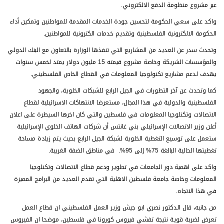
عبر مشروع منظومة الدفع الالكتروني.
واكد على سعي الحكومة لتحسين جودة الخدمات المقدمة للمواطنين وتمكين أداء
الحكومة الالكترونية الفلسطينية وتقديم خدمات الكترونية للمواطنين.
وتحدث سدر عن العديد من المشاريع التي تنفذها الوزارة بالتعاون مع البنك الدولي
والمؤسسات الشريكة وخاصة مشروع قيمته 15 مليون دولار يمتد لخمس سنوات
يهدف لدعم مشاريع تكنولوجيا المعلومات في القطاع الخاص الفلسطيني.
كما وتحدث عن آخر التطورات في الجيل الرابع للشبكات الخلوية، والجهود
الفلسطينية والدولية في هذا المجال، مستعرضا الانتهاكات الاسرائيلية لقطاع
الاتصالات وتكنلوجيا المعلومات في فلسطين والتي كان اخرها السيطرة على اعلان
أعلن وزير الاتصالات الإسرائيلي بني غانتس أن شركات الهاتف الخلوي الإسرائيلية
ستعمل على توسيع التغطية الخلوية لشبكة الجيل الرابع بحيث يتم زيادة مساحة
تغطيتها الحالية البالغة 75% إلى 95%. في مناطق الضفة الغربية.
واكد على اهمية دور الجامعات في تطوير ودعم قطاع الاتصالات وتكنلوجيا
المعلومات وخاصة جامعة فلسطين الاهلية التي تقدم العديد من البرامج المميزة
في هذا الاتجاه.
من جانبه، قال الدكتور نصري ابو جيش وزير العمل الفلسطيني ان قطاع العمل
تعرض لضربة قوية نتيجة تفشي فيروس كورونا في فلسطين، موضحا ان الفيروس