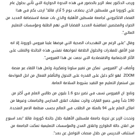
ورحب الدكتور عماد الزير بالحضور في هذه الندوة الحوارية التي تأتي بحلول عام
على كورونا في فلسطين الذي يصادف يوم 5 آذار، قائلا” ارحب بكم في هذا
الفضاء الالكتروني لجامعة فلسطين الأهلية والذي بات منصة لاستضافة العديد من
الخبراء والمختصين لمناقشة العديد القضايا التي تهم الطلبة ومؤسسات التعليم
العالي”.
وقال “على الرغم من التهديدات الصحية التي فرضها علينا فيروس كورونا، إلا انه
فتح الأفق للمبادرات والحلول الخلاقة لمواجهة تفشي هذه الجائحة والتغلب على
الآثار الاجتماعية والاقتصادية التي نجمت عن هذا الفيروس”.
وأضاف ان “الفيروس تمكن من تغيير سلونا وتفكيرنا، ولعل هذا اللقاء عبر منصة
ZOOM لهو اكبر دليل على القدرة على التحول والتأقلم الفعال من اجل المواءمة
بين استمرار التعليم مع التقيد بشروط السلامة العامة.
وتابع: ان الفيروس تسبب في تضرر نحو 1.6 بليون من طالبي العلم في أكثر من
190 بلداً وفي جميع القارات واثرت عمليات اغلاق المدارس والجامعات وغيرها من
اماكن العلم على 94 بالمئة من الطلاب في العالم بحسب منظمة الامم المتحدة.
وتحدث الزير عن تجربة جامعة فلسطين الأهلية خلال جائحة كورونا، قائلا “بعد اسبوع
من اعلان حالة الطوارئ واغلاق المدن والمؤسسات التعليمية تمكنت الجامعة من
استئناف التدريس من خلال منصات التواصل عن بعد”.