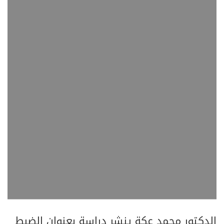
الدكتور محمد عكة ينشر دراسة بعنوان الضبط